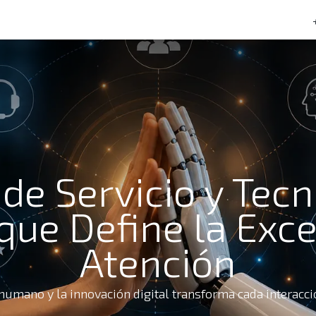
tacto
Preguntas frecuentes
de Servicio y Tecn
que Define la Exc
Atención
r humano y la innovación digital transforma cada interac