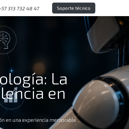
Soporte técnico
+57 313 732 48 47
ología: La
elencia en
ción en una experiencia memorable.