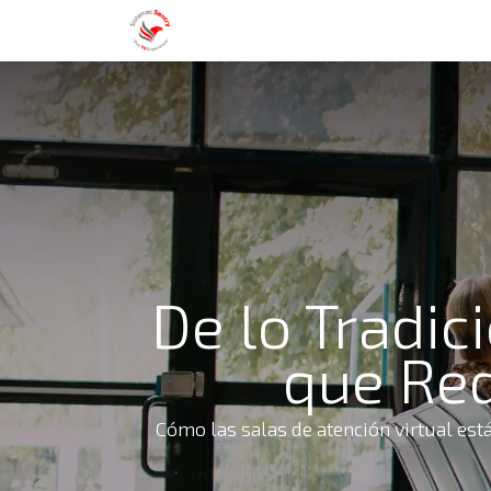
Nosotros
Servicios
Blog
Con
De lo Tradici
que Red
Cómo las salas de atención virtual est