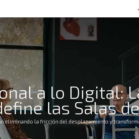
tacto
Preguntas frecuentes
onal a lo Digital:
efine las Salas d
án eliminando la fricción del desplazamiento y transform