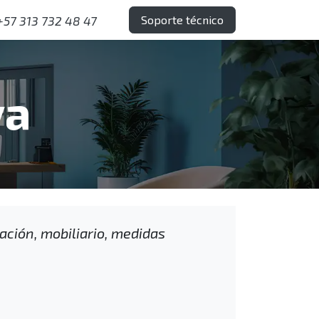
Soporte técnico
+57 313 732 48 47
va
ación, mobiliario, medidas