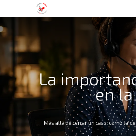
Nosotros
Servicios
Blog
Con
La importanc
en la
Más allá de cerrar un caso: cómo la per